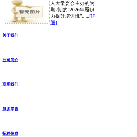
人大常委会主办的为
期2期的“2026年履职
力提升培训班”......
[详
细]
关于我们
公司简介
联系我们
服务宗旨
招聘信息