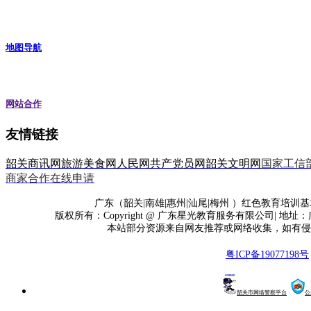
地图导航
网站合作
友情链接
韶关商讯网
旅游美食网
人民网
共产党员网
韶关文明网
国家工信
商家合作在线申请
广东（韶关|南雄|惠州|汕尾|梅州 ）红色教育培训基地
版权所有：Copyright @ 广东星光教育服务有限公司| 地址
本站部分资源来自网友推荐或网络收集，如有侵
粤ICP备19077198号
韶关市网络警察平台
公