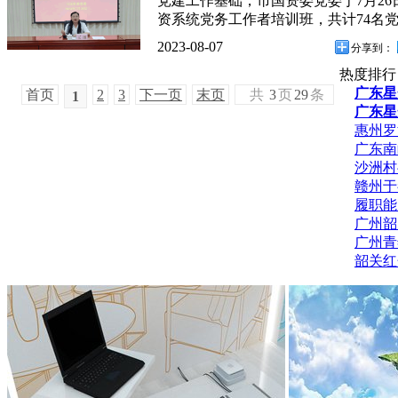
党建工作基础，市国资委党委于7月26日
资系统党务工作者培训班，共计74名
2023-08-07
分享到：
热度排行
广东星
首页
2
3
下一页
末页
共
3
页
29
条
1
广东星
惠州罗
广东南
沙洲村
赣州于
履职能
广州韶
广州青
韶关红