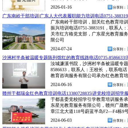
2026-01-16
分享到：
广东南岭干部培训|广东人大代表履职能力培训电话0751-388319
广东南岭干部培训，韶关红色教育培
振兴培训电话0751-3883191，联系人：
关市红方格党支部，广东星光教育服
限公司
2024-07-24
分享到：
沙洲村半条被温暖专题陈列馆红的教育线路电话0735-8586633
汝城濂溪书院，沙洲村半条被温暖专题陈
8586633，联系人：王校长 ，联系电话：
教育咨询服务有限公司承办红色教育
2024-06-16
分享到：
赣州于都瑞金红色教育培训电话13380728835|进党校培训招学
于都县委党校招学引学教育培训服务承办单位
东星光教育服务有限公司，赣州广晟
章江北大道118号蔚蓝半岛F2—F4栋9
2024-06-03
分享到：