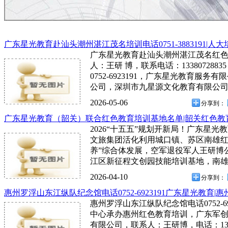
广东星光教育赴汕头潮州湛江茂名培训电话0751-3883191|人大
广东星光教育赴汕头潮州湛江茂名红色教育培
人：王研 博，联系电话：13380728
0752-6923191，广东星光教育服
公司，深圳市九星源文化教育有限公
2026-05-06
分享到：
广东星光教育（韶关）联合红色教育培训基地名单|韶关红色教
2026“十五五”规划开新局！广东星
文旅集团活化利用城口镇、苏区南雄红
养”综合体发展，空军退役军人王研博
江区新征程文创园技能培训基地，南
2026-04-10
分享到：
惠州罗浮山东江纵队纪念馆电话0752-6923191广东星光教育|
惠州罗浮山东江纵队纪念馆电话0752-6
中心承办惠州红色教育培训，广东军
有限公司，联系人：王研博，电话：13380