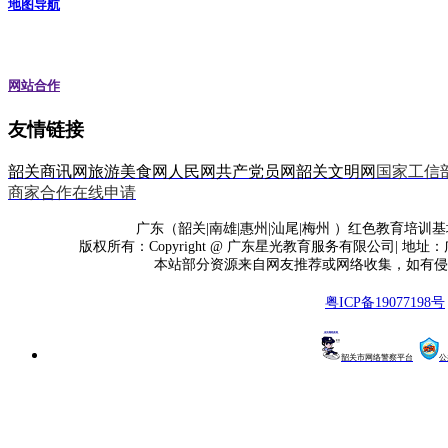
地图导航
网站合作
友情链接
韶关商讯网
旅游美食网
人民网
共产党员网
韶关文明网
国家工信
商家合作在线申请
广东（韶关|南雄|惠州|汕尾|梅州 ）红色教育培训基地
版权所有：Copyright @ 广东星光教育服务有限公司| 地址
本站部分资源来自网友推荐或网络收集，如有侵
粤ICP备19077198号
韶关市网络警察平台
公