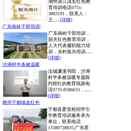
潮州湛江茂名红色教
育培训电话0751-
3883191，联系人：
王......
[详细]
广东南岭干部培训|
广东南岭干部培训，
韶关红色教育培训，
人大代表履职能力培
训，乡村振兴培训......
[详细]
沙洲村半条被温暖
汝城濂溪书院，沙洲
村半条被温暖专题陈
列馆红的教育线路电
话0735-8586633，......
[详细]
赣州于都瑞金红色
于都县委党校招学引
学教育培训服务承办
单位，联系电话
13380728835,广东星