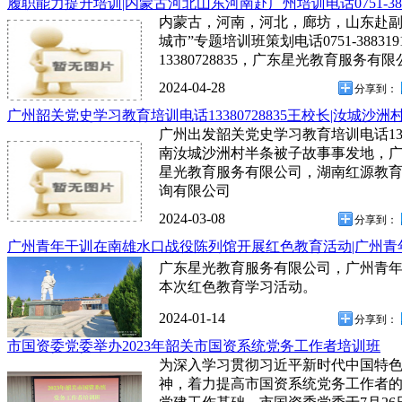
履职能力提升培训|内蒙古河北山东河南赴广州培训电话0751-388
内蒙古，河南，河北，廊坊，山东赴副
城市”专题培训班策划电话0751-388
13380728835，广东星光教育服
2024-04-28
分享到：
广州韶关党史学习教育培训电话13380728835王校长|汝城沙
广州出发韶关党史学习教育培训电话1338
南汝城沙洲村半条被子故事事发地，
星光教育服务有限公司，湖南红源教
询有限公司
2024-03-08
分享到：
广州青年干训在南雄水口战役陈列馆开展红色教育活动|广州青
广东星光教育服务有限公司，广州青
本次红色教育学习活动。
2024-01-14
分享到：
市国资委党委举办2023年韶关市国资系统党务工作者培训班
为深入学习贯彻习近平新时代中国特
神，着力提高市国资系统党务工作者