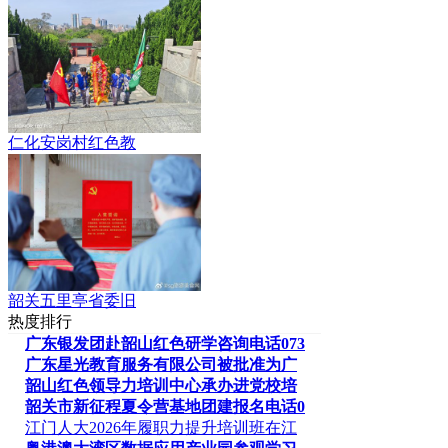
仁化安岗村红色教
韶关五里亭省委旧
热度排行
广东银发团赴韶山红色研学咨询电话073
广东星光教育服务有限公司被批准为广
韶山红色领导力培训中心承办进党校培
韶关市新征程夏令营基地团建报名电话0
江门人大2026年履职力提升培训班在江