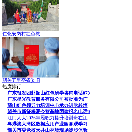
仁化安岗村红色教
韶关五里亭省委旧
热度排行
广东银发团赴韶山红色研学咨询电话073
广东星光教育服务有限公司被批准为广
韶山红色领导力培训中心承办进党校培
韶关市新征程夏令营基地团建报名电话0
江门人大2026年履职力提升培训班在江
粤港澳大湾区数据应用产业园参观学习
韶关市委党校天井山林场现场徒步体验