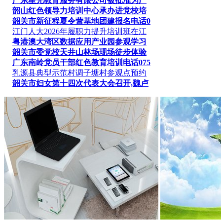
广东星光教育服务有限公司被批准为广
韶山红色领导力培训中心承办进党校培
韶关市新征程夏令营基地团建报名电话0
江门人大2026年履职力提升培训班在江
粤港澳大湾区数据应用产业园参观学习
韶关市委党校天井山林场现场徒步体验
广东南岭党员干部红色教育培训电话075
乳源县典型示范村调子塘村参观点预约
韶关市妇女第十四次代表大会召开,魏卢