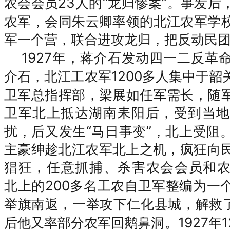
23人的“龙归惨案”。事发
农会会员
农军，会同朱云卿率领的北江农军学
军一个营，联合进攻龙归，把
反动民
1927年，蒋介石发动
四一二反革
1200多人集中于
介石，北江工农军
卫军总指挥部，梁展如任军需长
，随
卫军北上抵达湖南耒阳后，受到当地
“马日事变”，北上受阻
扰，后又发生
主豪绅趁北江农军北上之机，疯狂向
猖狂，任意抓捕、杀害农会会员和
200多名工农自卫军
北上的
整编为一
举旗南返，一举攻下仁化县城，解救
后
1927
他又率部分农军回鹅鼻洞。