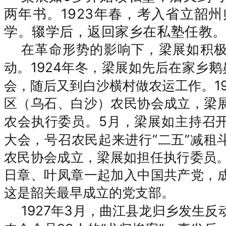
两年书。1923
年春，考入省立韶州
学。辍学后，返回家乡在私塾任教
在革命形势的影响下，梁展如积
1924
动。
年冬，梁展如先后在家乡鹅
会，随后又到白沙横村做农运工作。19
区（乌石、白沙）农民协会成立，梁
5月，梁展如主持召
农会执行委员。
大会，号召农民起来进行“二五”减租斗
农民协会成立，梁展如担任执行委员。
日章、叶凤章一起加入中国共产党，
这是韶关最早成立的党支部。
1927
3月，曲江县龙归乡发生
年
反