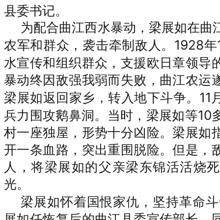
县委书记。
为配合曲江西水暴动，梁展如在曲
1928
农军和群众，袭击牵制敌人。
水宣传和组织群众，支援欧日章领导
暴动终因敌强我弱而失败，曲江农运
1
梁展如返回家乡，转入地下斗争。
1
兵力围攻鹅鼻洞。当时，梁展如等
村一座独屋，形势十分凶险。梁展如
开一条血路，突出重围脱险。但是，
人，将梁展如的父亲梁东锦活活烧死
光。
梁展如怀着国恨家仇，坚持革命斗
展如任恢复后的曲江县委宣传部长。