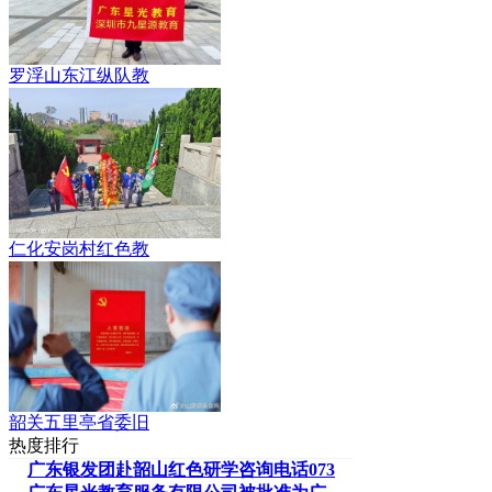
罗浮山东江纵队教
仁化安岗村红色教
韶关五里亭省委旧
热度排行
广东银发团赴韶山红色研学咨询电话073