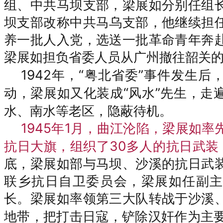
组、中共马坝支部，梁展如分别任组
坝支部改称中共马乌支部，他继续担
养一批人入党，选送一批革命青年奔
梁展如担负省委人员从广州撤往韶关
1942年
“
”
，
粤北省委
事件发生后
“风水”先生，走
动，梁展如又化装成
水、南水等老区，隐蔽待机。
1945
1月，曲江沦陷，梁展如率
年
抗日大旗，组织了30多人的抗日武装
底，梁展如部与马坝、沙溪的抗日武
联乡抗日自卫委员会，
梁展如任副
长。梁展如率领第三大队转战于沙溪
地带，把打击日寇，铲除汉奸作为主