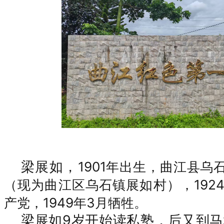
梁展如，
1901年出生，
曲江县乌
19
（现为曲江区乌石镇展如村），
产党，1949年3月牺牲。
梁展如
9岁开始读私塾，后又到