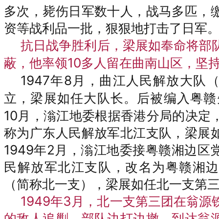
多次，毙伤日军数十人，
战马多匹，
资等战利品一批，狠狠地打击了日军
抗日战争胜利后，梁展如奉命将部
10多人留在曲南山区，坚
蔽，他率领
1947
8月，曲江人民解放大队
年
立，梁展如任大队长。后被编入粤赣
10月，滃江地委根据香港分局的决定
称为广东人民解放军北江支队，梁展
1949年2月，滃江地委接粤赣湘边区
民解放军北江支队，改名为粤赣湘边
（简称北一支），梁展如任北一支第
1949
3月，
年
北一支第三团在翁源
的敌人追剿。部队边打边撤，到达翁