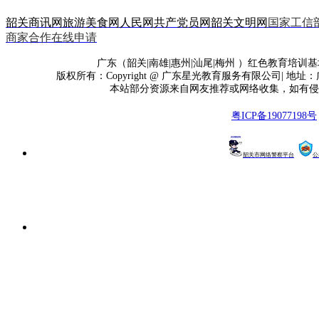
韶关商讯网
旅游美食网
人民网
共产党员网
韶关文明网
国家工信
商家合作在线申请
广东（韶关|南雄|惠州|汕尾|梅州 ）红色教育培训基地
版权所有：Copyright @ 广东星光教育服务有限公司| 地址
本站部分资源来自网友推荐或网络收集，如有侵
粤ICP备19077198号
韶关市网络警察平台
公