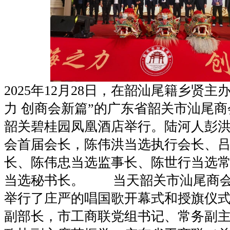
2025年12月28日，在韶汕尾籍乡贤主
力 创商会新篇”的广东省韶关市汕尾
韶关碧桂园凤凰酒店举行。陆河人彭
会首届会长，陈伟洪当选执行会长、
长、陈伟忠当选监事长、陈世行当选
当选秘书长。 当天韶关市汕尾商会
举行了庄严的唱国歌开幕式和授旗仪
副部长，市工商联党组书记、常务副