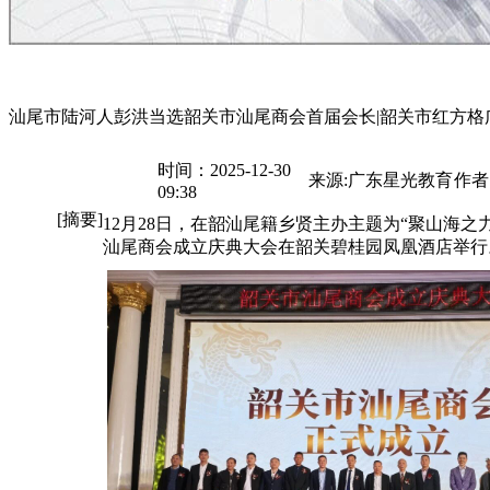
汕尾市陆河人彭洪当选韶关市汕尾商会首届会长|韶关市红方格
时间：2025-12-30
来源:广东星光教育
作者
09:38
[摘要]
12月28日，在韶汕尾籍乡贤主办主题为“聚山海之
汕尾商会成立庆典大会在韶关碧桂园凤凰酒店举行