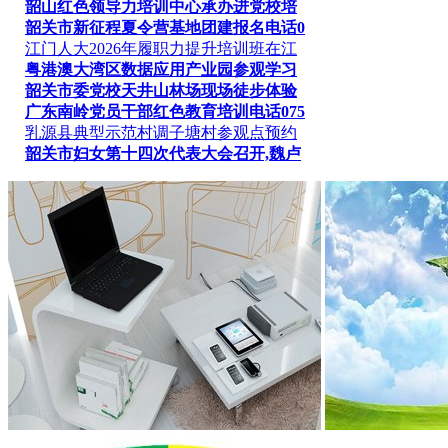
韶山红色领导力培训中心承办进党校培
韶关市新征程夏令营基地团建报名电话0
江门人大2026年履职力提升培训班在江
粤港澳大湾区数据应用产业园参观学习
韶关市委党校天井山林场现场徒步体验
广东南岭党员干部红色教育培训电话075
乳源县典型示范村调子塘村参观点预约
韶关市妇女第十四次代表大会召开,魏卢